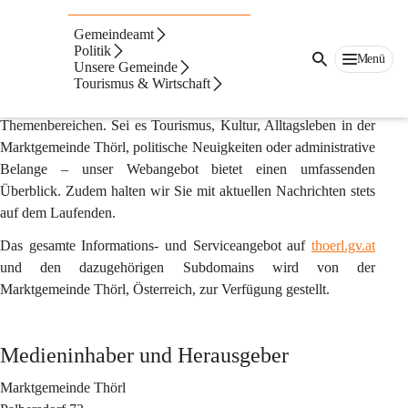
Impressum & Offenlegung gemäß §25 des
Mediengesetzes
Gemeindeamt
Politik
Menü
thoerl.gv.at
 ist die offizielle Online-Plattform der Marktgemeinde 
Unsere Gemeinde
Thörl. Hier und auf zugehörigen Subdomains finden Sie eine 
Tourismus & Wirtschaft
Vielfalt an Informationen und Diensten zu unterschiedlichsten 
Themenbereichen. Sei es Tourismus, Kultur, Alltagsleben in der 
Marktgemeinde Thörl, politische Neuigkeiten oder administrative 
Belange – unser Webangebot bietet einen umfassenden 
Überblick. Zudem halten wir Sie mit aktuellen Nachrichten stets 
auf dem Laufenden. 
Das gesamte Informations- und Serviceangebot auf 
thoerl.gv.at
und den dazugehörigen Subdomains wird von der 
Marktgemeinde Thörl, Österreich, zur Verfügung gestellt.
Medieninhaber und Herausgeber
Marktgemeinde Thörl